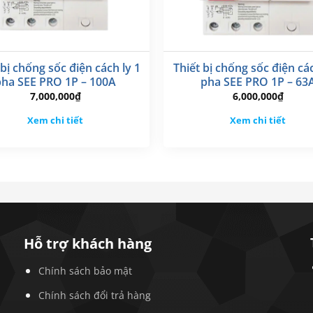
 bị chống sốc điện cách ly 1
Thiết bị chống sốc điện các
pha SEE PRO 1P – 100A
pha SEE PRO 1P – 63
7,000,000
₫
6,000,000
₫
Xem chi tiết
Xem chi tiết
Hỗ trợ khách hàng
Chính sách bảo mật
Chính sách đổi trả hàng