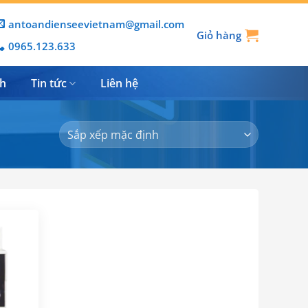
antoandienseevietnam@gmail.com
Giỏ hàng
0965.123.633
nh
Tin tức
Liên hệ