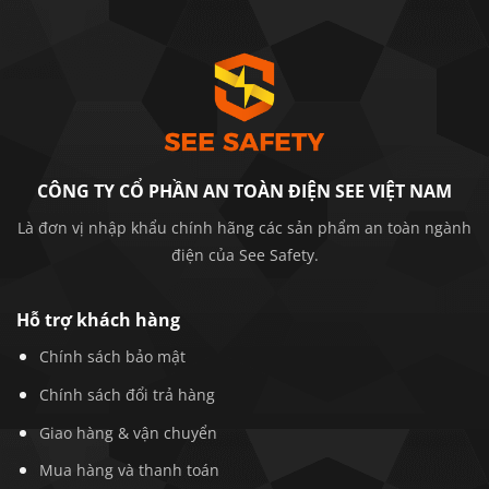
gia dụng và công nghiệp.
Sản phẩm thiết kế nhỏ gọn, dễ dàng lắp đặt và sử
dụng, không yêu cầu nhiều công việc phức tạp.
Độ bền cao và khả năng hoạt động ổn định trong
thời gian dài là những yếu tố giúp SEE PRO 1P – 63A
trở thành một trong những lựa chọn hàng đầu cho
CÔNG TY CỔ PHẦN AN TOÀN ĐIỆN SEE VIỆT NAM
việc bảo vệ hệ thống điện.
Là đơn vị nhập khẩu chính hãng các sản phẩm an toàn ngành
điện của See Safety.
Hỗ trợ khách hàng
Chính sách bảo mật
Chính sách đổi trả hàng
Giao hàng & vận chuyển
Mua hàng và thanh toán