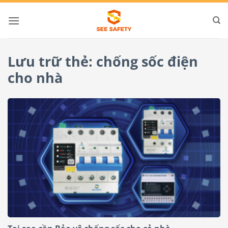
Bỏ
qua
nội
dung
Lưu trữ thẻ:
chống sốc điện
cho nhà